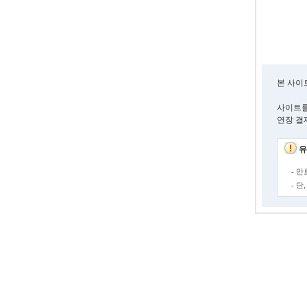
본 사이
사이트를
연장 결
유
- 
- 